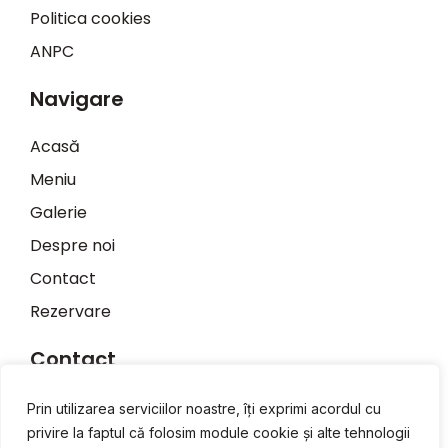
Politica cookies
ANPC
Navigare
Acasă
Meniu
Galerie
Despre noi
Contact
Rezervare
Contact
+40 720 408 250
Prin utilizarea serviciilor noastre, îți exprimi acordul cu
privire la faptul că folosim module cookie și alte tehnologii
office@restaurantpepper.ro